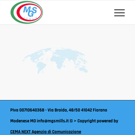
Salta
Passa
al
alla
contenuto
navigazione
PIva 00710640368 - Via Braida, 48/50 41042 Fiorano
Modenese MO info@mgsmills.it © > Copyright powered by
CEMA NEXT Agenzia di Comunicazione