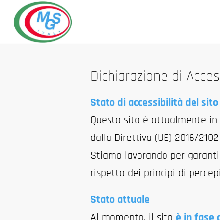
Salta
Passa
al
alla
contenuto
navigazione
Dichiarazione di Access
Stato di accessibilità del sito
Questo sito è attualmente in f
dalla Direttiva (UE) 2016/2102
Stiamo lavorando per garantire
rispetto dei principi di percep
Stato attuale
Al momento, il sito
è in fase