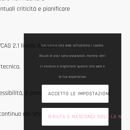
uali criticità e pianificare
AG 2.1 livello AA, nel
Sul nostro sito web utilizziamo i cookie.
Alcuni di essi sono essenziali, mentre altri
tecnica.
ci aiutano a migliorare questo sito web e
la tua esperienza.
ssibilità, è possibile
ACCETTO LE IMPOSTAZIONI
ontinuo del sito.
RIFIUTA E NASCONDI SOLO LA NOTI